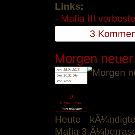
Links:
-
Mafia III vorbeste
3 Kommen
Morgen neuer 
Am: 18.04.2016
Um: 20:31 Uhr
Von: Robi
0
Kommentare
Jetzt mitreden
Heute kÃ¼ndigte
Mafia 3 Ã¼berras