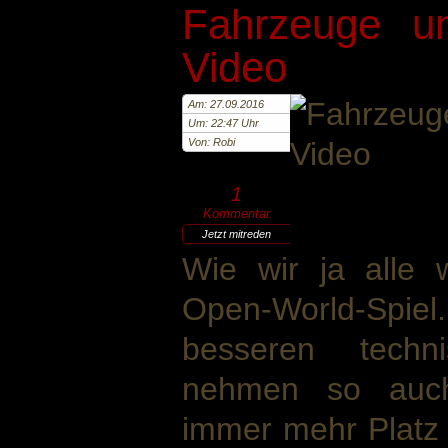
Fahrzeuge un
Video
Am: 27.09.2016
Um: 22:47 Uhr
Von: Robi
1
Kommentar
Jetzt mitreden
Wie wir ja alle 
Open-World-Spie
besseren techn
nehmen so auch
immer mehr Platz