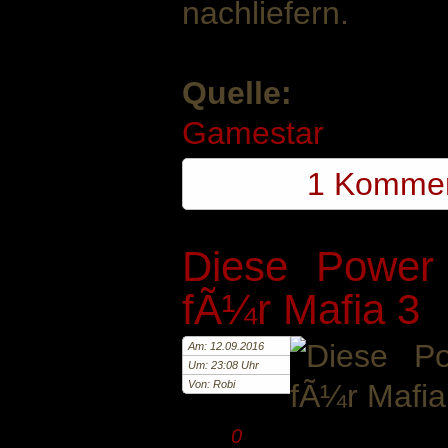
nachliefern.
Quelle:
Gamestar
1 Komme
Diese Power
fÃ¼r Mafia 3
Am: 12.09.2016
Um: 23:08 Uhr
Von: Robi
0