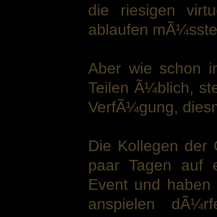
die riesigen vir
ablaufen mÃ¼sste,
Aber wie schon i
Teilen Ã¼blich, s
VerfÃ¼gung, diesm
Die Kollegen der
paar Tagen auf 
Event und haben e
anspielen dÃ¼r