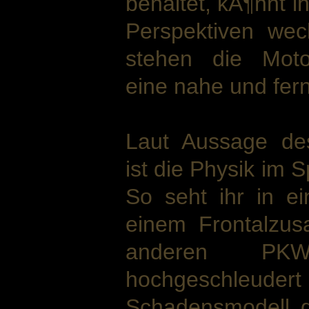
behaltet, kÃ¶nnt i
Perspektiven we
stehen die Moto
eine nahe und fer
Laut Aussage de
ist die Physik im 
So seht ihr in ei
einem Frontalzu
anderen PKW
hochgeschle
Schadensmodell de