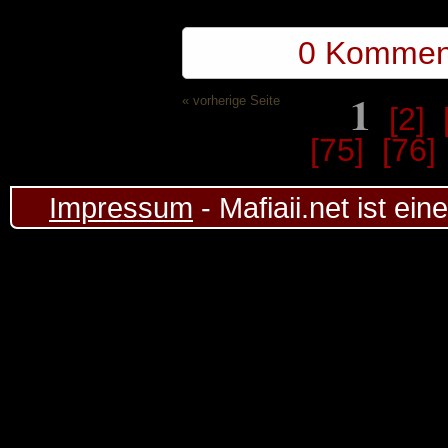
0 Kommen
1
« vorherige Seite
[2]
[75]
[76]
Impressum
- Mafiaii.net ist ei