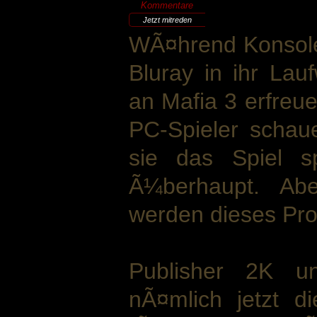
Kommentare
Jetzt mitreden
WÃ¤hrend Konsolen
Bluray in ihr Lau
an Mafia 3 erfre
PC-Spieler schaue
sie das Spiel s
Ã¼berhaupt. Ab
werden dieses Pro
Publisher 2K 
nÃ¤mlich jetzt d