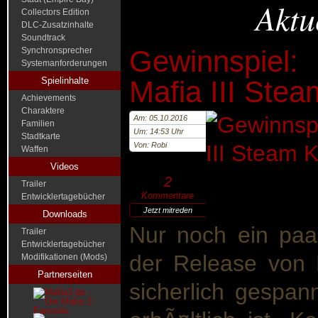
Aktu
Collectors Edition
DLC-Zusatzinhalte
Soundtrack
Gewinnspiel
Synchronsprecher
Systemanforderungen
Spielinhalte
Mafia III Ste
Achievements
Charaktere
Am: 05.10.2016
Familien
Um: 14:53 Uhr
Stadtkarte
Von: Robi
Waffen
Videos
2
Trailer
Kommentare
Entwicklertagebücher
Jetzt mitreden
Downloads
Nur noch ein paa
Trailer
Entwicklertagebücher
der Release von Ma
Modifikationen (Mods)
Partnerseiten
sicherlich gespann