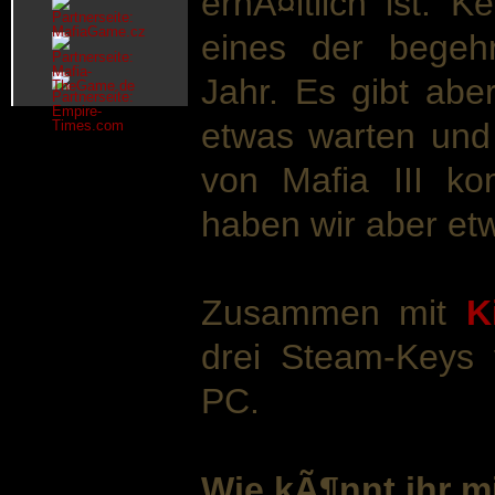
erhÃ¤ltlich ist. 
eines der begehr
Jahr. Es gibt abe
etwas warten und
von Mafia III ko
haben wir aber et
Zusammen mit
K
drei Steam-Keys 
PC.
Wie kÃ¶nnt ihr 