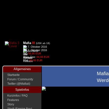
Mafia
III
(USK ab 18)
7. Oktober 2016
7. Oktober 2016
PC:
59,95 EUR
Xbox One:
69,99 EUR
PS4:
69,99 EUR
Allgemeines
Mafia
Startseite
Forum / Community
Werde
Twitter (@Mafiaii)
Spielinfos
Kurzinfos / FAQ
Features
Story
Stadt (Empire Bay)