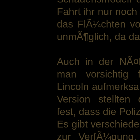
Fahrt ihr nur noch
das FlÃ¼chten vor
unmÃ¶glich, da das
Auch in der NÃ¤h
man vorsichtig 
Lincoln aufmerksa
Version stellten
fest, dass die Pol
Es gibt verschied
zur VerfÃ¼gung.