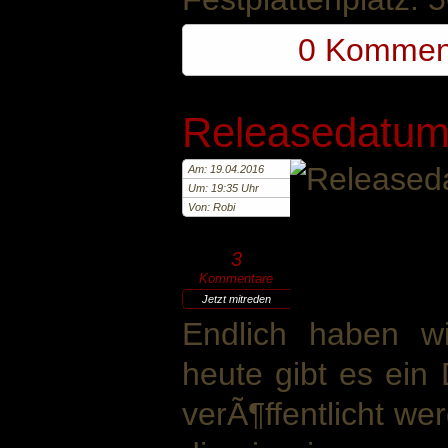
0 Kommen
Releasedatum 
Am: 19.04.2016
Um: 19:35 Uhr
Von: Robi
3
Kommentare
Jetzt mitreden
Endlich haben wi
heute gibt es ein
verÃ¶ffentlicht we