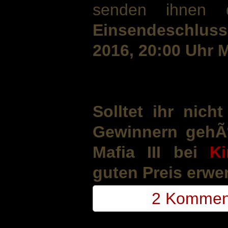
senden ihnen 
Einsendeschluss
2016, 20:00 Uhr 
Solltet ihr nic
Gewinnern gehÃ¶
Mafia III bei
Ki
guten Preis erwe
2 Kommen