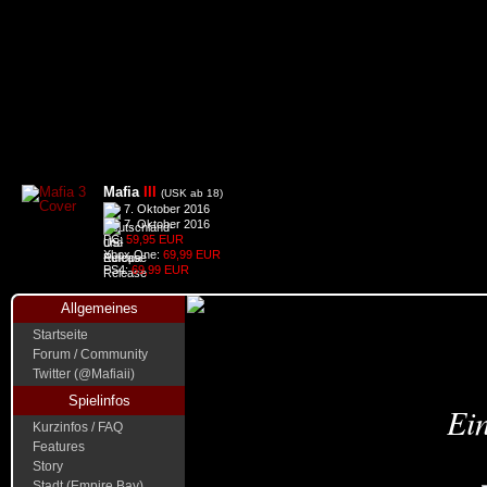
Mafia
III
(USK ab 18)
7. Oktober 2016
7. Oktober 2016
PC:
59,95 EUR
Xbox One:
69,99 EUR
PS4:
69,99 EUR
Allgemeines
Startseite
Forum / Community
Twitter (@Mafiaii)
Spielinfos
Ein
Kurzinfos / FAQ
Features
Story
Stadt (Empire Bay)