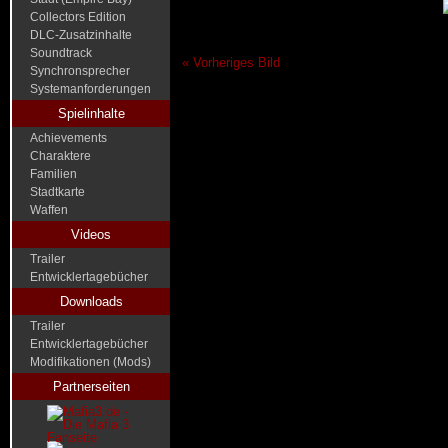
Collectors Edition
DLC-Zusatzinhalte
Soundtrack
« Vorheriges Bild
Synchronsprecher
Systemanforderungen
Spielinhalte
Achievements
Charaktere
Familien
Stadtkarte
Waffen
Videos
Trailer
Entwicklertagebücher
Downloads
Trailer
Entwicklertagebücher
Modifikationen (Mods)
Partnerseiten