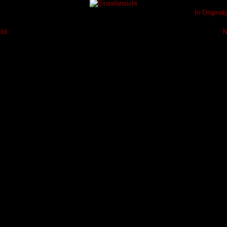
In Origina
ild
N