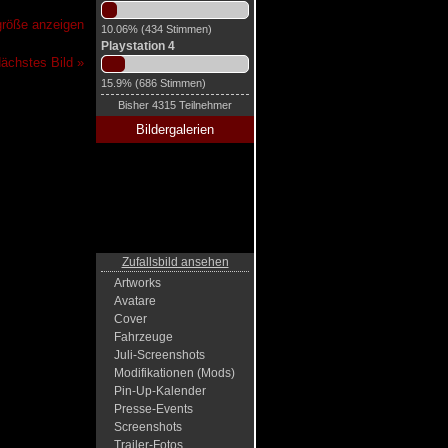
lgröße anzeigen
10.06% (434 Stimmen)
Playstation 4
ächstes Bild »
15.9% (686 Stimmen)
Bisher 4315 Teilnehmer
Bildergalerien
Zufallsbild ansehen
Artworks
Avatare
Cover
Fahrzeuge
Juli-Screenshots
Modifikationen (Mods)
Pin-Up-Kalender
Presse-Events
Screenshots
Trailer-Fotos