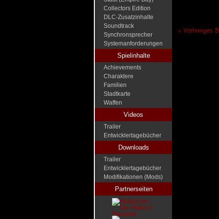
Collectors Edition
DLC-Zusatzinhalte
Soundtrack
« Vorheriges B
Synchronsprecher
Systemanforderungen
Spielinhalte
Achievements
Charaktere
Familien
Stadtkarte
Waffen
Videos
Trailer
Entwicklertagebücher
Downloads
Trailer
Entwicklertagebücher
Modifikationen (Mods)
Partnerseiten