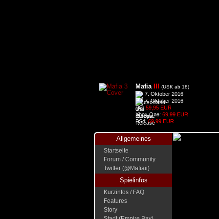
Mafia
III
(USK ab 18)
7. Oktober 2016
7. Oktober 2016
PC:
59,95 EUR
Xbox One:
69,99 EUR
PS4:
69,99 EUR
Allgemeines
Startseite
Forum / Community
Twitter (@Mafiaii)
Spielinfos
Kurzinfos / FAQ
Features
Story
Stadt (Empire Bay)