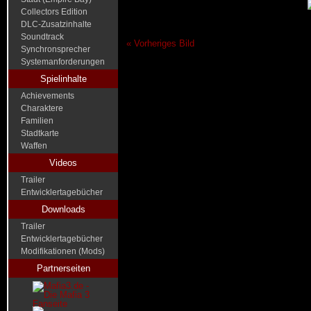
Collectors Edition
DLC-Zusatzinhalte
Soundtrack
« Vorheriges Bild
Synchronsprecher
Systemanforderungen
Spielinhalte
Achievements
Charaktere
Familien
Stadtkarte
Waffen
Videos
Trailer
Entwicklertagebücher
Downloads
Trailer
Entwicklertagebücher
Modifikationen (Mods)
Partnerseiten