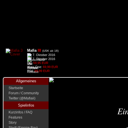
Mafia
III
(USK ab 18)
7. Oktober 2016
7. Oktober 2016
PC:
59,95 EUR
Xbox One:
69,99 EUR
PS4:
69,99 EUR
Allgemeines
Startseite
Forum / Community
Twitter (@Mafiaii)
Spielinfos
Ein
Kurzinfos / FAQ
Features
Story
Stadt (Empire Bay)