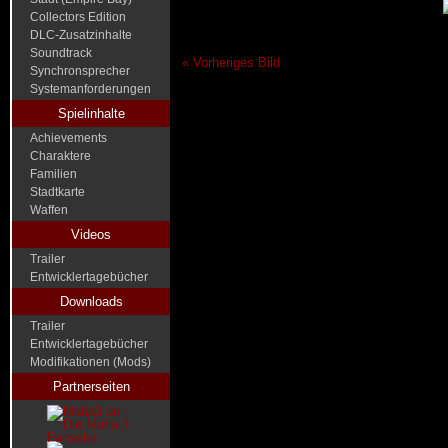
Collectors Edition
DLC-Zusatzinhalte
Soundtrack
« Vorheriges Bild
Synchronsprecher
Systemanforderungen
Spielinhalte
Achievements
Charaktere
Familien
Stadtkarte
Waffen
Videos
Trailer
Entwicklertagebücher
Downloads
Trailer
Entwicklertagebücher
Modifikationen (Mods)
Partnerseiten