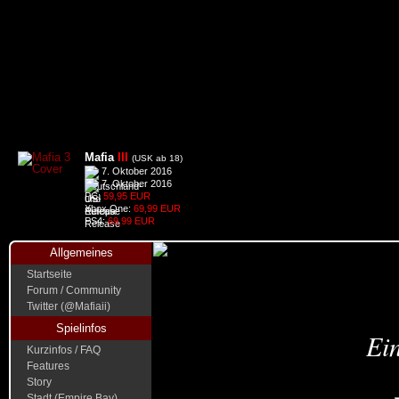
Mafia
III
(USK ab 18)
7. Oktober 2016
7. Oktober 2016
PC:
59,95 EUR
Xbox One:
69,99 EUR
PS4:
69,99 EUR
Allgemeines
Startseite
Forum / Community
Twitter (@Mafiaii)
Spielinfos
Ein
Kurzinfos / FAQ
Features
Story
Stadt (Empire Bay)