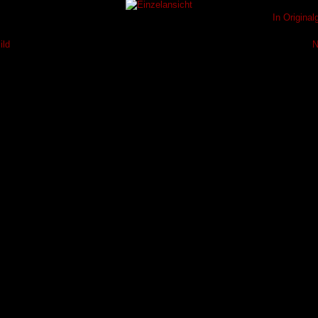
In Origina
ild
N