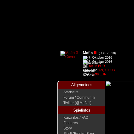
Mafia
III
(USK ab 18)
7. Oktober 2016
7. Oktober 2016
PC:
59,95 EUR
Xbox One:
69,99 EUR
PS4:
69,99 EUR
Allgemeines
Startseite
Forum / Community
Twitter (@Mafiaii)
Spielinfos
Kurzinfos / FAQ
Features
Story
Stadt (Empire Bay)