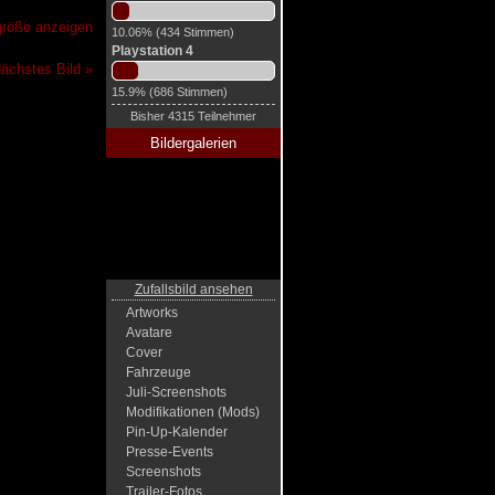
lgröße anzeigen
10.06% (434 Stimmen)
Playstation 4
ächstes Bild »
15.9% (686 Stimmen)
Bisher 4315 Teilnehmer
Bildergalerien
Zufallsbild ansehen
Artworks
Avatare
Cover
Fahrzeuge
Juli-Screenshots
Modifikationen (Mods)
Pin-Up-Kalender
Presse-Events
Screenshots
Trailer-Fotos