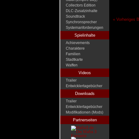
Collectors Edition
DLC-Zusatzinhalte
Soundtrack
« Vorheriges B
Synchronsprecher
Systemanforderungen
Spielinhalte
Achievements
Charaktere
Familien
Stadtkarte
Waffen
Videos
Trailer
Entwicklertagebücher
Downloads
Trailer
Entwicklertagebücher
Modifikationen (Mods)
Partnerseiten