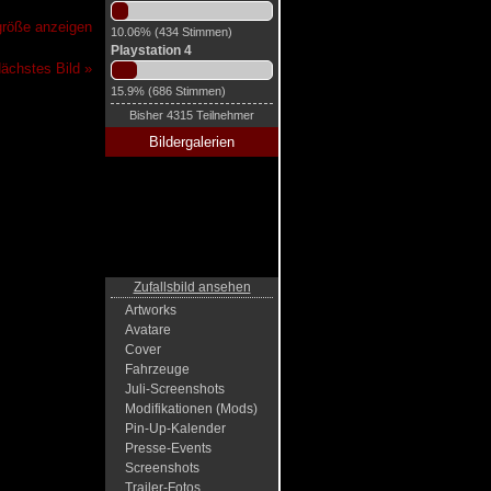
lgröße anzeigen
10.06% (434 Stimmen)
Playstation 4
ächstes Bild »
15.9% (686 Stimmen)
Bisher 4315 Teilnehmer
Bildergalerien
Zufallsbild ansehen
Artworks
Avatare
Cover
Fahrzeuge
Juli-Screenshots
Modifikationen (Mods)
Pin-Up-Kalender
Presse-Events
Screenshots
Trailer-Fotos