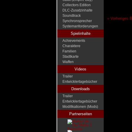
Collectors Edition
DLC-Zusatzinhalte
Soundtrack
« Vorheriges B
Synchronsprecher
Systemanforderungen
Spielinhalte
Achievements
Charaktere
Familien
Stadtkarte
Waffen
Videos
Trailer
Entwicklertagebücher
Downloads
Trailer
Entwicklertagebücher
Modifikationen (Mods)
Partnerseiten