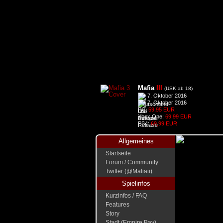
Mafia
III
(USK ab 18)
7. Oktober 2016
7. Oktober 2016
PC:
59,95 EUR
Xbox One:
69,99 EUR
PS4:
69,99 EUR
Allgemeines
Startseite
Forum / Community
Twitter (@Mafiaii)
Spielinfos
Kurzinfos / FAQ
Features
Story
Stadt (Empire Bay)