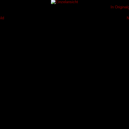
In Origina
ild
N