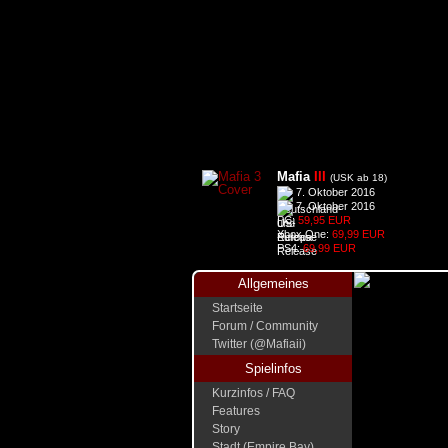
Mafia
III
(USK ab 18)
7. Oktober 2016
7. Oktober 2016
PC:
59,95 EUR
Xbox One:
69,99 EUR
PS4:
69,99 EUR
Allgemeines
Startseite
Forum / Community
Twitter (@Mafiaii)
Spielinfos
Kurzinfos / FAQ
Features
Story
Stadt (Empire Bay)