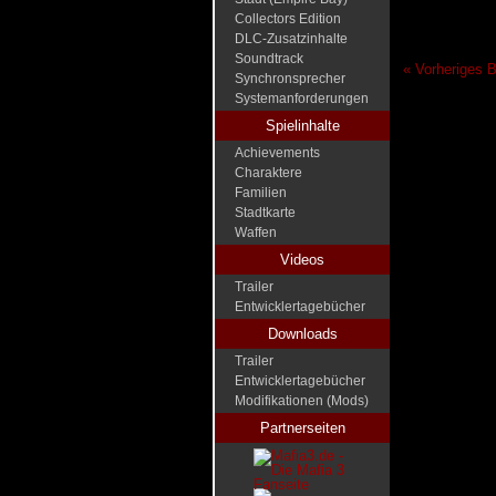
Collectors Edition
DLC-Zusatzinhalte
Soundtrack
« Vorheriges B
Synchronsprecher
Systemanforderungen
Spielinhalte
Achievements
Charaktere
Familien
Stadtkarte
Waffen
Videos
Trailer
Entwicklertagebücher
Downloads
Trailer
Entwicklertagebücher
Modifikationen (Mods)
Partnerseiten