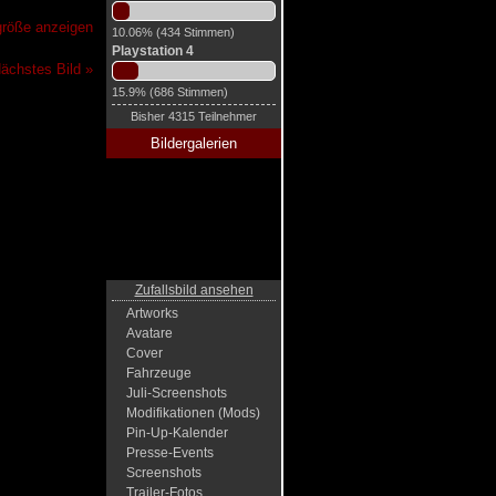
lgröße anzeigen
10.06% (434 Stimmen)
Playstation 4
ächstes Bild »
15.9% (686 Stimmen)
Bisher 4315 Teilnehmer
Bildergalerien
Zufallsbild ansehen
Artworks
Avatare
Cover
Fahrzeuge
Juli-Screenshots
Modifikationen (Mods)
Pin-Up-Kalender
Presse-Events
Screenshots
Trailer-Fotos