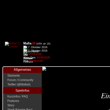
Mafia
III
(USK ab 18)
7. Oktober 2016
7. Oktober 2016
PC:
59,95 EUR
Xbox One:
69,99 EUR
PS4:
69,99 EUR
Allgemeines
Startseite
Forum / Community
Twitter (@Mafiaii)
Spielinfos
Ein
Kurzinfos / FAQ
Features
Story
Stadt (Empire Bay)