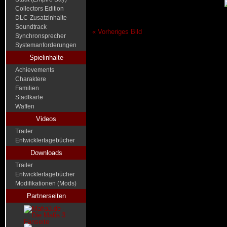
Collectors Edition
DLC-Zusatzinhalte
Soundtrack
« Vorheriges Bild
Synchronsprecher
Systemanforderungen
Spielinhalte
Achievements
Charaktere
Familien
Stadtkarte
Waffen
Videos
Trailer
Entwicklertagebücher
Downloads
Trailer
Entwicklertagebücher
Modifikationen (Mods)
Partnerseiten