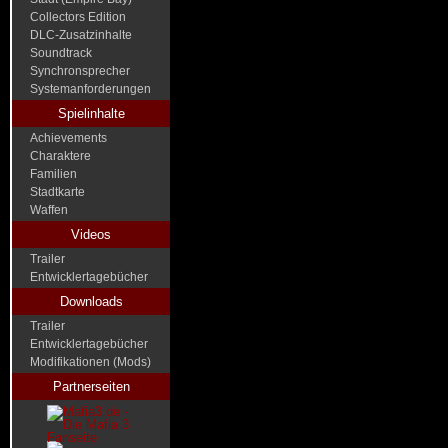
Collectors Edition
DLC-Zusatzinhalte
Soundtrack
Synchronsprecher
Systemanforderungen
Spielinhalte
Achievements
Charaktere
Familien
Stadtkarte
Waffen
Videos
Trailer
Entwicklertagebücher
Downloads
Trailer
Entwicklertagebücher
Modifikationen (Mods)
Partnerseiten