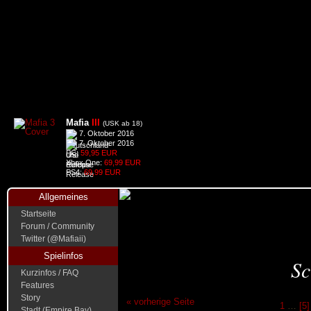
Mafia
III
(USK ab 18)
7. Oktober 2016
7. Oktober 2016
PC:
59,95 EUR
Xbox One:
69,99 EUR
PS4:
69,99 EUR
Allgemeines
Startseite
Forum / Community
Twitter (@Mafiaii)
Spielinfos
Sc
Kurzinfos / FAQ
Features
Story
« vorherige Seite
1
…
[5]
Stadt (Empire Bay)