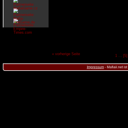
« vorherige Seite
1
…
[5]
Impressum
- Mafiaii.net i