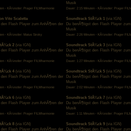
Musik
ten - KÃ¼nstler: Prager FILMharmonie
Dauer: 2:15 Minuten - KÃ¼nstler: Prager FI
n Vito Scaletta
Soundtrack StÃ¼ck 1
(via IGN)
 den Flash Player zum AnhÃ¶ren der
Du benÃ¶tigst den Flash Player zum
Musik
ten - KÃ¼nstler: Matus Siroky
Dauer: 2:26 Minuten - KÃ¼nstler: Prager FI
tÃ¼ck 2
(via IGN)
Soundtrack StÃ¼ck 3
(via IGN)
 den Flash Player zum AnhÃ¶ren der
Du benÃ¶tigst den Flash Player zum
Musik
ten - KÃ¼nstler: Prager FILMharmonie
Dauer: 1:27 Minuten - KÃ¼nstler: Prager FI
tÃ¼ck 4
(via IGN)
Soundtrack StÃ¼ck 5
(via IGN)
 den Flash Player zum AnhÃ¶ren der
Du benÃ¶tigst den Flash Player zum
Musik
ten - KÃ¼nstler: Prager FILMharmonie
Dauer: 2:02 Minuten - KÃ¼nstler: Prager FI
tÃ¼ck 6
(via IGN)
Soundtrack StÃ¼ck 7
(via IGN)
 den Flash Player zum AnhÃ¶ren der
Du benÃ¶tigst den Flash Player zum
Musik
ten - KÃ¼nstler: Prager FILMharmonie
Dauer: 1:11 Minuten - KÃ¼nstler: Prager FI
tÃ¼ck 8
(via IGN)
Soundtrack StÃ¼ck 9
(via IGN)
 den Flash Player zum AnhÃ¶ren der
Du benÃ¶tigst den Flash Player zum