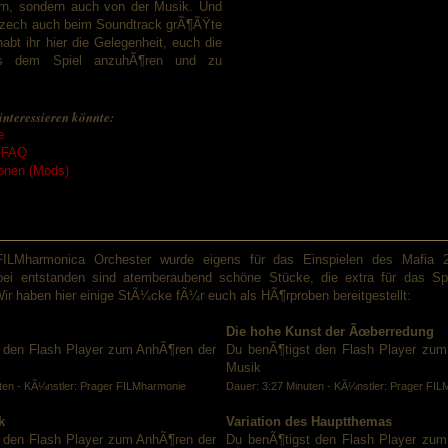
rn, sondern auch von der Musik. Und
Czech auch beim Soundtrack grÃ¶ÃŸte
bt ihr hier die Gelegenheit, euch die
s dem Spiel anzuhÃ¶ren und zu
interessieren könnte:
e
/ FAQ
ionen (Mods)
ILMharmonica Orchester wurde eigens für das Einspielen des Mafia 
bei entstanden sind atemberaubend schöne Stücke, die extra für das Sp
ir haben hier einige StÃ¼cke fÃ¼r euch als HÃ¶rproben bereitgestellt:
Die hohe Kunst der Ãœberredung
 den Flash Player zum AnhÃ¶ren der
Du benÃ¶tigst den Flash Player zum
Musik
ten - KÃ¼nstler: Prager FILMharmonie
Dauer: 3:27 Minuten - KÃ¼nstler: Prager FI
k
Variation des Hauptthemas
 den Flash Player zum AnhÃ¶ren der
Du benÃ¶tigst den Flash Player zum