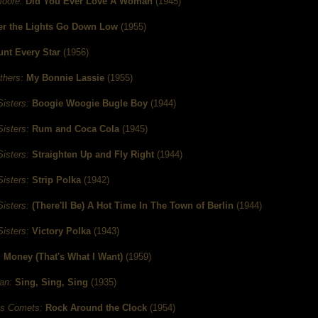
oore:
Did You Ever Love A Woman
(1945)
er the Lights Go Down Low
(1955)
nt Every Star
(1956)
thers:
My Bonnie Lassie
(1955)
isters:
Boogie Woogie Bugle Boy
(1944)
isters:
Rum and Coca Cola
(1945)
isters:
Straighten Up and Fly Right
(1944)
isters:
Strip Polka
(1942)
isters:
(There'll Be) A Hot Time In The Town of Berlin
(1944)
isters:
Victory Polka
(1943)
:
Money (That's What I Want)
(1959)
an:
Sing, Sing, Sing
(1935)
is Comets:
Rock Around the Clock
(1954)