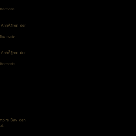
LMharmonie
 AnhÃ¶ren der
LMharmonie
 AnhÃ¶ren der
LMharmonie
Empire Bay den
et: