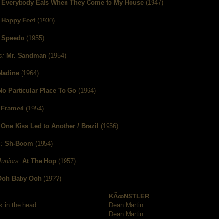
Everybody Eats When They Come to My House
(1947)
Happy Feet
(1930)
Speedo
(1955)
s:
Mr. Sandman
(1954)
Nadine
(1964)
No Particular Place To Go
(1964)
Framed
(1954)
One Kiss Led to Another / Brazil
(1956)
:
Sh-Boom
(1954)
uniors:
At The Hop
(1957)
Ooh Baby Ooh
(19??)
KÃœNSTLER
ck in the head
Dean Martin
Dean Martin