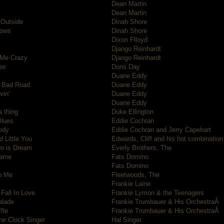
Dean Martin
Dean Martin
 Outside
Dinah Shore
Bows
Dinah Shore
Dixon Flloyd
Django Reinhardt
g Me Crazy
Django Reinhardt
ee
Doris Day
Duane Eddy
f Bad Road
Duane Eddy
vin'
Duane Eddy
Duane Eddy
a thing
Duke Ellington
lues
Eddie Cochran
ody
Eddie Cochran and Jerry Capehart
d Little You
Edwards, Cliff and his hot combination
Do is Dream
Everly Brothers, The
hame
Fats Domino
Fats Domino
o Me
Fleetwoods, The
Frankie Laine
Fall In Love
Frankie Lymon & the Teenagers
alade
Frankie Trumbauer & His OrchestraÂ
fle
Frankie Trumbauer & His OrchestraÂ
he Clock Singer
Hal Singer