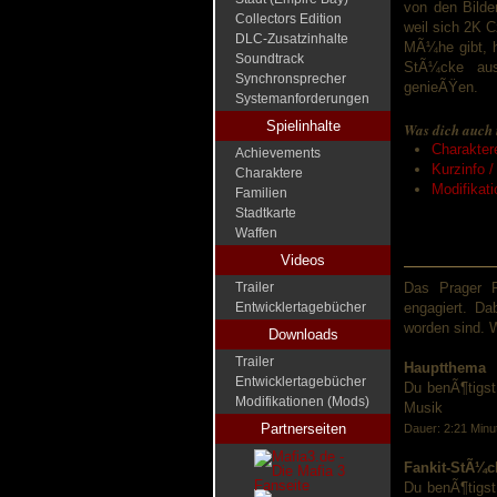
von den Bilde
Collectors Edition
weil sich 2K 
DLC-Zusatzinhalte
MÃ¼he gibt, ha
Soundtrack
StÃ¼cke au
Synchronsprecher
genieÃŸen.
Systemanforderungen
Spielinhalte
Was dich auch 
Charakter
Achievements
Kurzinfo 
Charaktere
Modifikat
Familien
Stadtkarte
Waffen
Videos
Trailer
Das Prager F
Entwicklertagebücher
engagiert. Da
worden sind. W
Downloads
Trailer
Hauptthema
Entwicklertagebücher
Du benÃ¶tigst
Modifikationen (Mods)
Musik
Partnerseiten
Dauer: 2:21 Minu
Fankit-StÃ¼c
Du benÃ¶tigst