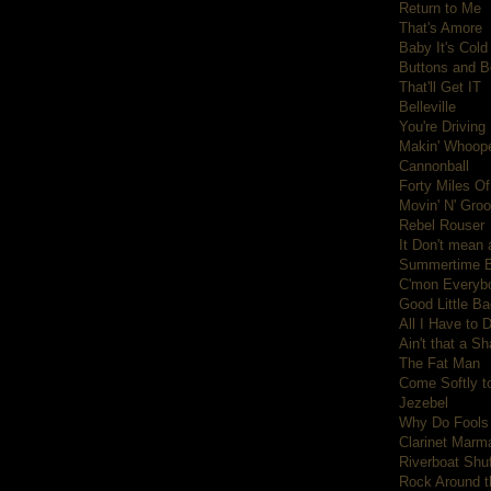
Return to Me
That's Amore
Baby It's Cold
Buttons and 
That'll Get IT
Belleville
You're Drivin
Makin' Whoop
Cannonball
Forty Miles O
Movin' N' Groo
Rebel Rouser
It Don't mean 
Summertime B
C'mon Everyb
Good Little Ba
All I Have to 
Ain't that a S
The Fat Man
Come Softly t
Jezebel
Why Do Fools 
Clarinet Marm
Riverboat Shuf
Rock Around t