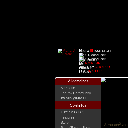
Mafia
III
(USK ab 18)
7. Oktober 2016
7. Oktober 2016
PC:
59,95 EUR
Xbox One:
69,99 EUR
PS4:
69,99 EUR
Allgemeines
Startseite
Forum / Community
Twitter (@Mafiaii)
Spielinfos
Kurzinfos / FAQ
Features
Story
AtmosphÃ¤risc
Stadt (Empire Bay)