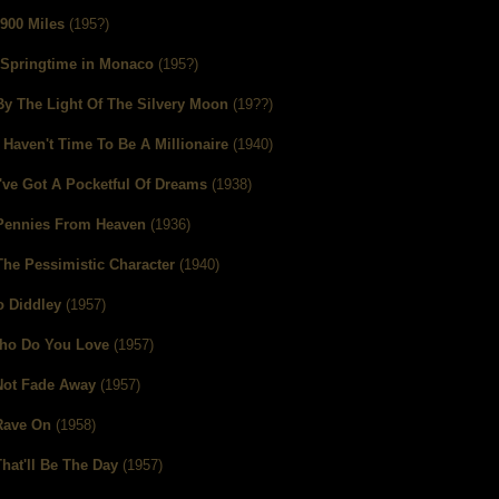
900 Miles
(195?)
Springtime in Monaco
(195?)
By The Light Of The Silvery Moon
(19??)
I Haven't Time To Be A Millionaire
(1940)
I've Got A Pocketful Of Dreams
(1938)
Pennies From Heaven
(1936)
The Pessimistic Character
(1940)
o Diddley
(1957)
ho Do You Love
(1957)
Not Fade Away
(1957)
Rave On
(1958)
That'll Be The Day
(1957)