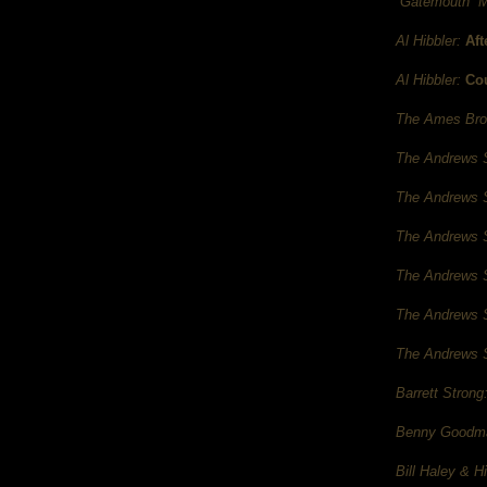
“Gatemouth” M
Al Hibbler:
Aft
Al Hibbler:
Cou
The Ames Bro
The Andrews S
The Andrews S
The Andrews S
The Andrews S
The Andrews S
The Andrews S
Barrett Strong
Benny Goodm
Bill Haley & H