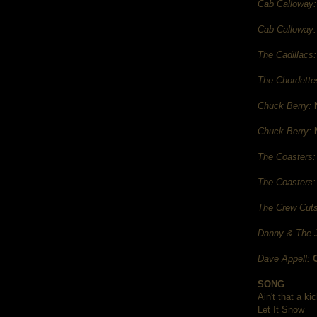
Cab Calloway:
Cab Calloway:
The Cadillacs:
The Chordette
Chuck Berry:
Chuck Berry:
The Coasters:
The Coasters:
The Crew Cuts
Danny & The J
Dave Appell:
SONG
Ain't that a ki
Let It Snow