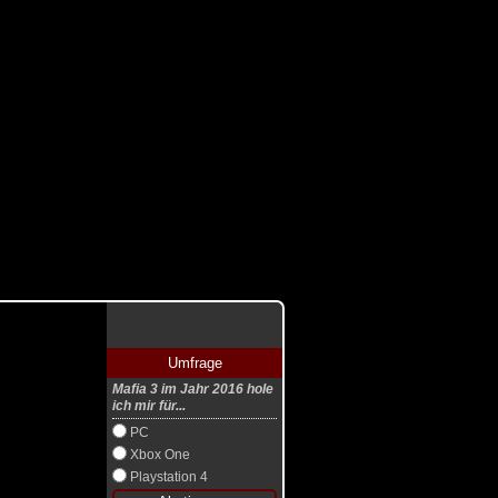
Umfrage
Mafia 3 im Jahr 2016 hole
ich mir für...
PC
Xbox One
Playstation 4