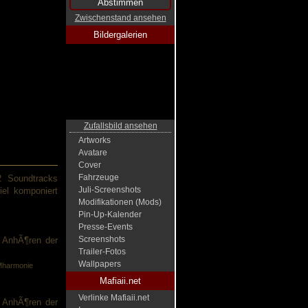
Zwischenstand ansehen
Bildergalerien
Zufallsbild ansehen
Artworks
Avatare
Cover
Fahrzeuge
2 Soundtracks
Juli-Screenshots
iel komponiert
Modifikationen (Mods)
Pin-Up-Kalender
Presse-Events
Screenshots
 AnhÃ¶ren der
Trailer-Fotos
Wallpapers
LMharmonie
Mafiaii.net
Verlinke Mafiaii.net
 AnhÃ¶ren der