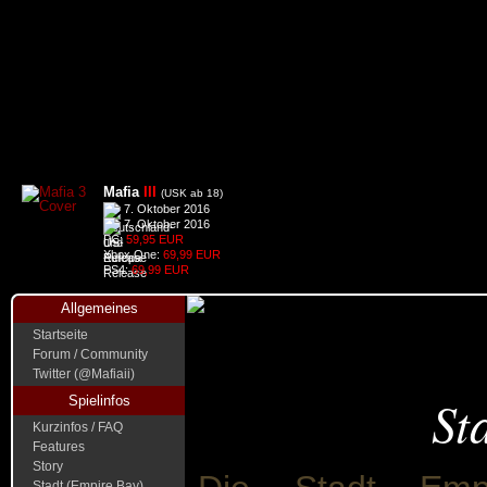
Mafia
III
(USK ab 18)
7. Oktober 2016
7. Oktober 2016
PC:
59,95 EUR
Xbox One:
69,99 EUR
PS4:
69,99 EUR
Allgemeines
Startseite
Forum / Community
Twitter (@Mafiaii)
St
Spielinfos
Kurzinfos / FAQ
Features
Story
Stadt (Empire Bay)