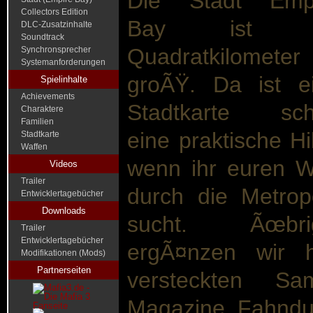
Die Stadt Emp
Collectors Edition
Bay ist 
DLC-Zusatzinhalte
Soundtrack
Quadratkilometer
Synchronsprecher
Systemanforderungen
groÃŸ. Da ist e
Spielinhalte
Achievements
Stadtkarte sc
Charaktere
Familien
eine praktische Hil
Stadtkarte
Waffen
wenn ihr euren 
Videos
Trailer
durch die Metro
Entwicklertagebücher
Downloads
sucht. Ãœbri
Trailer
Entwicklertagebücher
ergÃ¤nzen wir h
Modifikationen (Mods)
Partnerseiten
versteckten Sam
Magazine, Fahndun