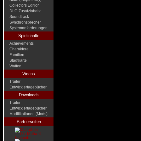
Collectors Edition
DLC-Zusatzinhalte
Soundtrack
Synchronsprecher
Systemanforderungen
Spielinhalte
Achievements
Charaktere
Familien
Stadtkarte
Waffen
Videos
Trailer
Entwicklertagebücher
Downloads
Trailer
Entwicklertagebücher
Modifikationen (Mods)
Partnerseiten