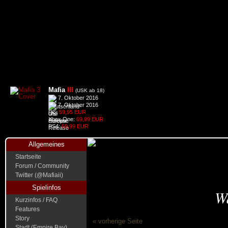
Mafia
III
(USK ab 18)
7. Oktober 2016
7. Oktober 2016
PC:
59,95 EUR
Xbox One:
69,99 EUR
PS4:
69,99 EUR
Allgemeines
Startseite
Forum / Community
Twitter (@Mafiaii)
Spielinfos
W
Kurzinfos / FAQ
Features
Story
« vorherige Seite
Stadt (Empire Bay)