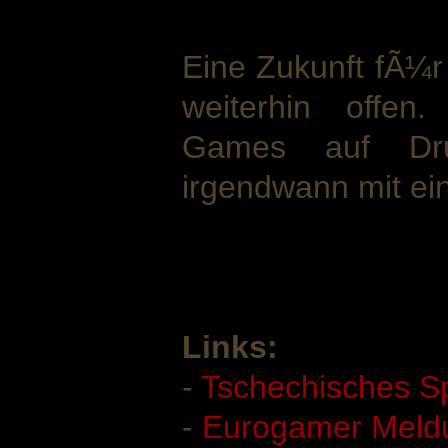
Eine Zukunft fÃ¼r e
weiterhin offen
Games auf Dr
irgendwann mit ei
Links:
-
Tschechisches S
-
Eurogamer Meld