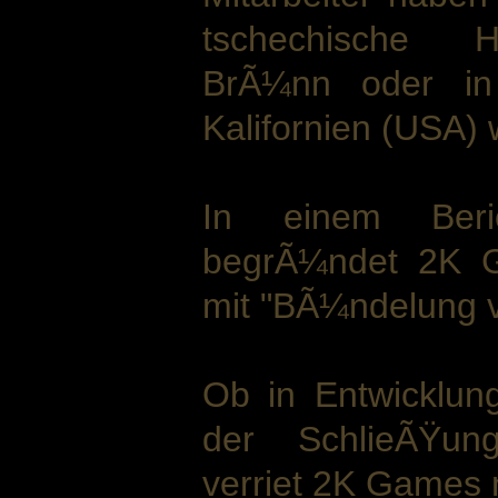
tschechische H
BrÃ¼nn oder in 
Kalifornien (USA)
In einem Beri
begrÃ¼ndet 2K G
mit "BÃ¼ndelung 
Ob in Entwicklung
der SchlieÃŸung
verriet 2K Games n