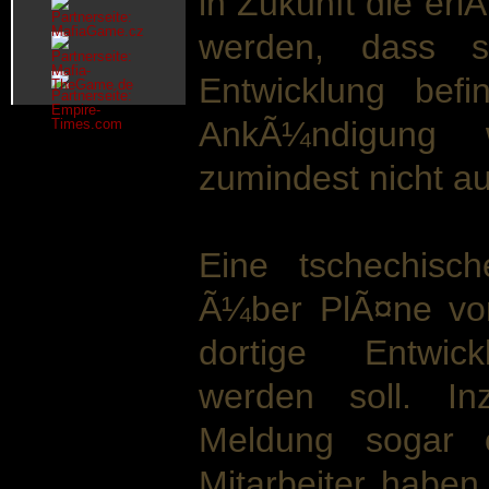
in Zukunft die e
werden, dass s
Entwicklung bef
AnkÃ¼ndigung 
zumindest nicht a
Eine tschechisch
Ã¼ber PlÃ¤ne vo
dortige Entwick
werden soll. In
Meldung sogar of
Mitarbeiter haben 