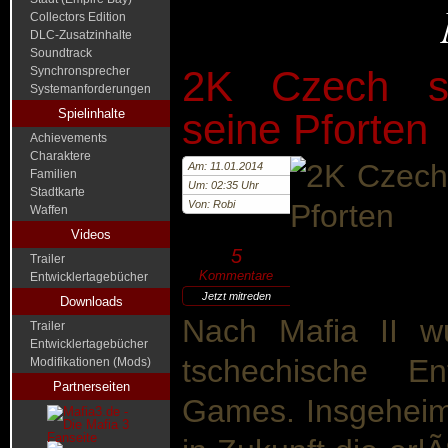
Collectors Edition
DLC-Zusatzinhalte
Soundtrack
2K Czech sc
Synchronsprecher
Systemanforderungen
Spielinhalte
seine Pforten
Achievements
Charaktere
Am: 11.01.2014
Familien
Um: 02:35 Uhr
Stadtkarte
Von: Robi
Waffen
Videos
5
Trailer
Kommentare
Entwicklertagebücher
Jetzt mitreden
Downloads
Nach Mafia II w
Trailer
Entwicklertagebücher
tschechische E
Modifikationen (Mods)
Partnerseiten
Games. Insgeheim 