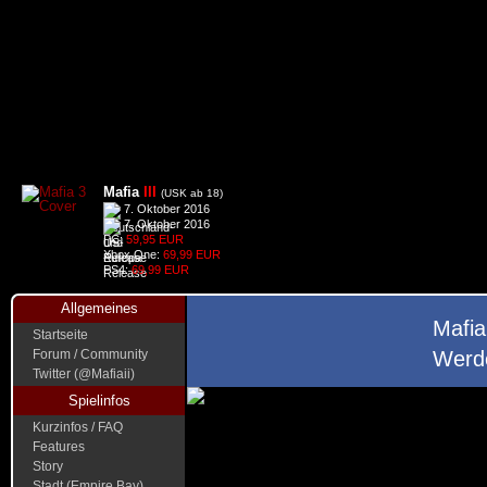
Mafia
III
(USK ab 18)
7. Oktober 2016
7. Oktober 2016
PC:
59,95 EUR
Xbox One:
69,99 EUR
PS4:
69,99 EUR
Allgemeines
Mafia
Startseite
Forum / Community
Werde
Twitter (@Mafiaii)
Spielinfos
Kurzinfos / FAQ
Features
Story
Stadt (Empire Bay)