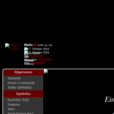
Mafia
III
(USK ab 18)
7. Oktober 2016
7. Oktober 2016
PC:
59,95 EUR
Xbox One:
69,99 EUR
PS4:
69,99 EUR
Allgemeines
Startseite
Forum / Community
Twitter (@Mafiaii)
Spielinfos
Ein
Kurzinfos / FAQ
Features
Story
Stadt (Empire Bay)