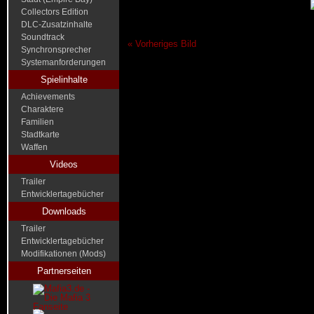
Collectors Edition
DLC-Zusatzinhalte
Soundtrack
« Vorheriges Bild
Synchronsprecher
Systemanforderungen
Spielinhalte
Achievements
Charaktere
Familien
Stadtkarte
Waffen
Videos
Trailer
Entwicklertagebücher
Downloads
Trailer
Entwicklertagebücher
Modifikationen (Mods)
Partnerseiten