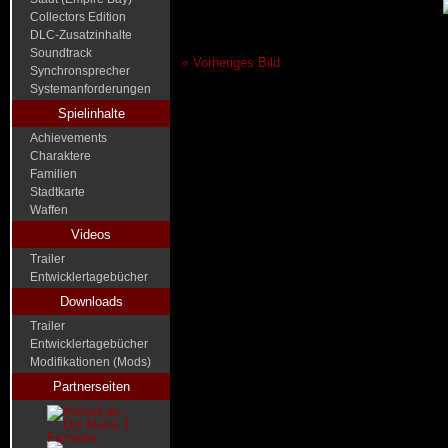
Collectors Edition
DLC-Zusatzinhalte
Soundtrack
« Vorheriges Bild
Synchronsprecher
Systemanforderungen
Spielinhalte
Achievements
Charaktere
Familien
Stadtkarte
Waffen
Videos
Trailer
Entwicklertagebücher
Downloads
Trailer
Entwicklertagebücher
Modifikationen (Mods)
Partnerseiten