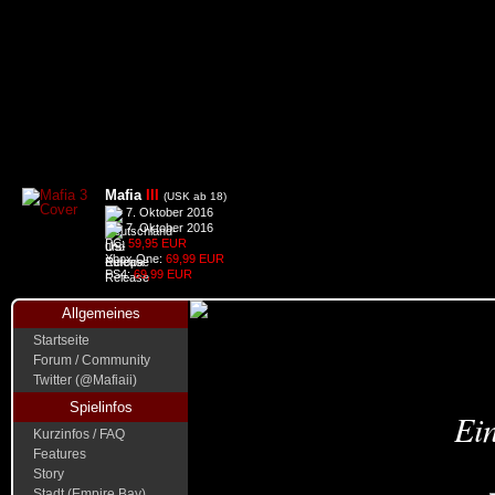
Mafia
III
(USK ab 18)
7. Oktober 2016
7. Oktober 2016
PC:
59,95 EUR
Xbox One:
69,99 EUR
PS4:
69,99 EUR
Allgemeines
Startseite
Forum / Community
Twitter (@Mafiaii)
Spielinfos
Ein
Kurzinfos / FAQ
Features
Story
Stadt (Empire Bay)