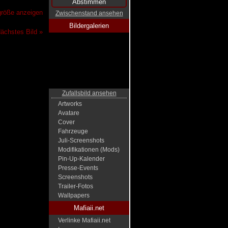
lgröße anzeigen
Zwischenstand ansehen
Bildergalerien
ächstes Bild »
Zufallsbild ansehen
Artworks
Avatare
Cover
Fahrzeuge
Juli-Screenshots
Modifikationen (Mods)
Pin-Up-Kalender
Presse-Events
Screenshots
Trailer-Fotos
Wallpapers
Mafiaii.net
Verlinke Mafiaii.net