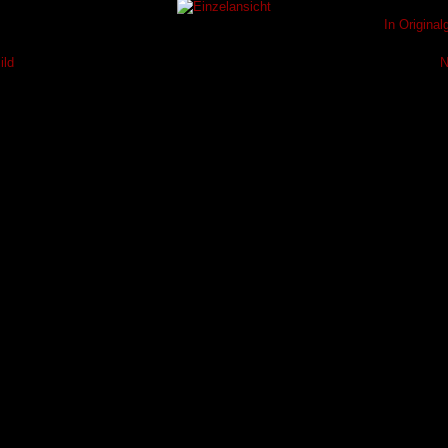
In Origina
ild
N