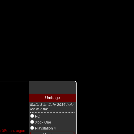
Umfrage
Mafia 3 im Jahr 2016 hole
ich mir für...
PC
Xbox One
Playstation 4
lgröße anzeigen