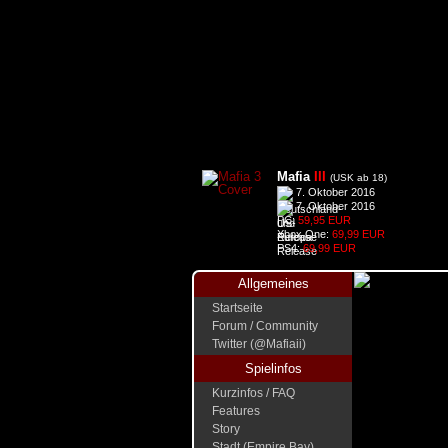
Mafia
III
(USK ab 18)
7. Oktober 2016
7. Oktober 2016
PC:
59,95 EUR
Xbox One:
69,99 EUR
PS4:
69,99 EUR
Allgemeines
Startseite
Forum / Community
Twitter (@Mafiaii)
Spielinfos
Kurzinfos / FAQ
Features
Story
Stadt (Empire Bay)