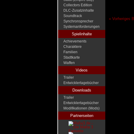
Collectors Edition
DLC-Zusatzinhalte
Soundtrack
« Vorheriges B
Synchronsprecher
Systemanforderungen
Spielinhalte
Achievements
Charaktere
Familien
Stadtkarte
Waffen
Videos
Trailer
Entwicklertagebücher
Downloads
Trailer
Entwicklertagebücher
Modifikationen (Mods)
Partnerseiten