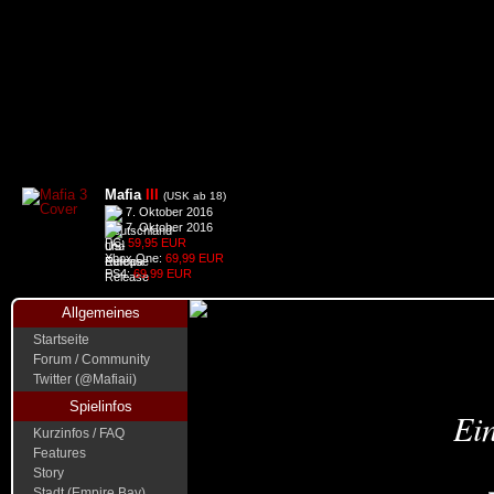
Mafia
III
(USK ab 18)
7. Oktober 2016
7. Oktober 2016
PC:
59,95 EUR
Xbox One:
69,99 EUR
PS4:
69,99 EUR
Allgemeines
Startseite
Forum / Community
Twitter (@Mafiaii)
Spielinfos
Ein
Kurzinfos / FAQ
Features
Story
Stadt (Empire Bay)