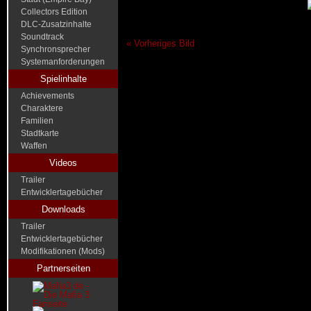
Collectors Edition
DLC-Zusatzinhalte
Soundtrack
« Vorheriges Bild
Synchronsprecher
Systemanforderungen
Spielinhalte
Achievements
Charaktere
Familien
Stadtkarte
Waffen
Videos
Trailer
Entwicklertagebücher
Downloads
Trailer
Entwicklertagebücher
Modifikationen (Mods)
Partnerseiten