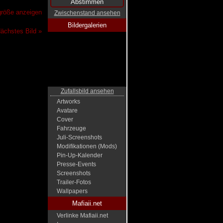
lgröße anzeigen
Zwischenstand ansehen
Bildergalerien
ächstes Bild »
Zufallsbild ansehen
Artworks
Avatare
Cover
Fahrzeuge
Juli-Screenshots
Modifikationen (Mods)
Pin-Up-Kalender
Presse-Events
Screenshots
Trailer-Fotos
Wallpapers
Mafiaii.net
Verlinke Mafiaii.net