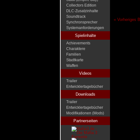
Collectors Edition
DLC-Zusatzinhalte
Soundtrack
« Vorheriges B
Synchronsprecher
Systemanforderungen
Spielinhalte
Achievements
Charaktere
Familien
Stadtkarte
Waffen
Videos
Trailer
Entwicklertagebücher
Downloads
Trailer
Entwicklertagebücher
Modifikationen (Mods)
Partnerseiten