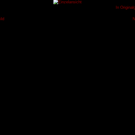
In Origina
ild
N