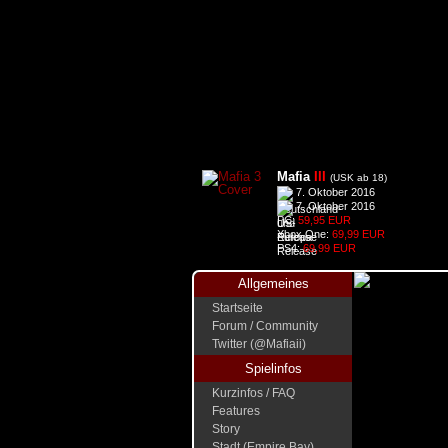
Mafia
III
(USK ab 18)
7. Oktober 2016
7. Oktober 2016
PC:
59,95 EUR
Xbox One:
69,99 EUR
PS4:
69,99 EUR
Allgemeines
Startseite
Forum / Community
Twitter (@Mafiaii)
Spielinfos
Kurzinfos / FAQ
Features
Story
Stadt (Empire Bay)