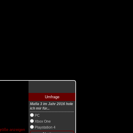
Umfrage
Mafia 3 im Jahr 2016 hole
ich mir für...
PC
Xbox One
Playstation 4
lgröße anzeigen