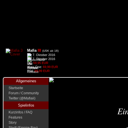
Mafia
III
(USK ab 18)
7. Oktober 2016
7. Oktober 2016
PC:
59,95 EUR
Xbox One:
69,99 EUR
PS4:
69,99 EUR
Allgemeines
Startseite
Forum / Community
Twitter (@Mafiaii)
Spielinfos
Ein
Kurzinfos / FAQ
Features
Story
Stadt (Empire Bay)