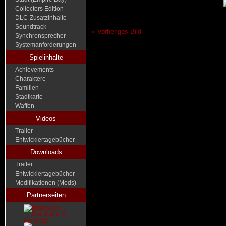
Collectors Edition
DLC-Zusatzinhalte
Soundtrack
« Vorheriges Bild
Synchronsprecher
Systemanforderungen
Spielinhalte
Achievements
Charaktere
Familien
Stadtkarte
Waffen
Videos
Trailer
Entwicklertagebücher
Downloads
Trailer
Entwicklertagebücher
Modifikationen (Mods)
Partnerseiten