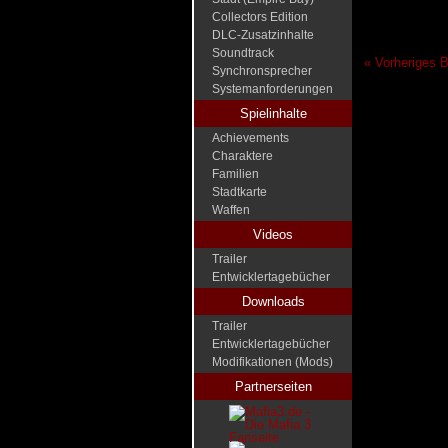
Collectors Edition
DLC-Zusatzinhalte
Soundtrack
« Vorheriges B
Synchronsprecher
Systemanforderungen
Spielinhalte
Achievements
Charaktere
Familien
Stadtkarte
Waffen
Videos
Trailer
Entwicklertagebücher
Downloads
Trailer
Entwicklertagebücher
Modifikationen (Mods)
Partnerseiten