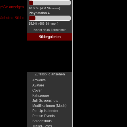
lgröße anzeigen
10.06% (434 Stimmen)
Playstation 4
ächstes Bild »
15.9% (686 Stimmen)
Bisher 4315 Teilnehmer
Bildergalerien
Zufallsbild ansehen
Artworks
Avatare
Cover
Fahrzeuge
Juli-Screenshots
Modifikationen (Mods)
Pin-Up-Kalender
Presse-Events
Screenshots
Trailer-Fotos