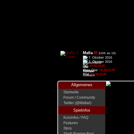
Mafia
III
(USK ab 18)
7. Oktober 2016
7. Oktober 2016
PC:
59,95 EUR
Xbox One:
69,99 EUR
PS4:
69,99 EUR
Allgemeines
Startseite
Forum / Community
Twitter (@Mafiaii)
Spielinfos
Kurzinfos / FAQ
Features
Story
Stadt (Empire Bay)