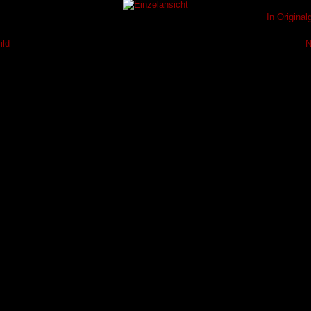
In Origina
ild
N