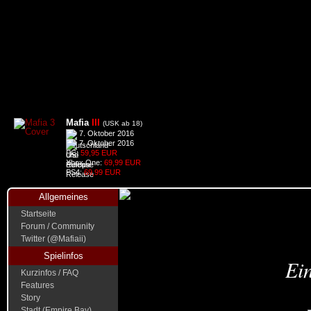
Mafia
III
(USK ab 18)
7. Oktober 2016
7. Oktober 2016
PC:
59,95 EUR
Xbox One:
69,99 EUR
PS4:
69,99 EUR
Allgemeines
Startseite
Forum / Community
Twitter (@Mafiaii)
Spielinfos
Ein
Kurzinfos / FAQ
Features
Story
Stadt (Empire Bay)