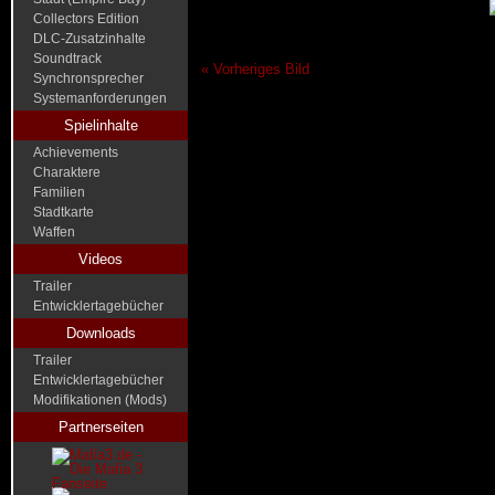
Collectors Edition
DLC-Zusatzinhalte
Soundtrack
« Vorheriges Bild
Synchronsprecher
Systemanforderungen
Spielinhalte
Achievements
Charaktere
Familien
Stadtkarte
Waffen
Videos
Trailer
Entwicklertagebücher
Downloads
Trailer
Entwicklertagebücher
Modifikationen (Mods)
Partnerseiten