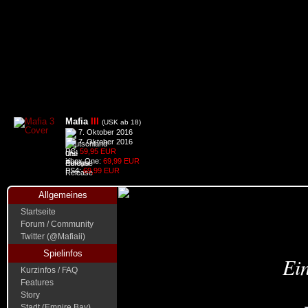
Mafia
III
(USK ab 18)
7. Oktober 2016
7. Oktober 2016
PC:
59,95 EUR
Xbox One:
69,99 EUR
PS4:
69,99 EUR
Allgemeines
Startseite
Forum / Community
Twitter (@Mafiaii)
Spielinfos
Ein
Kurzinfos / FAQ
Features
Story
Stadt (Empire Bay)