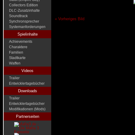
Collectors Edition
DLC-Zusatzinhalte
Soundtrack
« Vorheriges Bild
Synchronsprecher
Systemanforderungen
Spielinhalte
Achievements
Charaktere
Familien
Stadtkarte
Waffen
Videos
Trailer
Entwicklertagebücher
Downloads
Trailer
Entwicklertagebücher
Modifikationen (Mods)
Partnerseiten