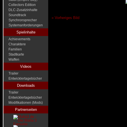
Collectors Edition
DLC-Zusatzinhalte
Soundtrack
« Vorheriges Bild
Synchronsprecher
Systemanforderungen
Spielinhalte
Achievements
Charaktere
Familien
Stadtkarte
Waffen
Videos
Trailer
Entwicklertagebücher
Downloads
Trailer
Entwicklertagebücher
Modifikationen (Mods)
Partnerseiten