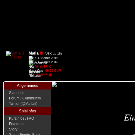
Mafia
III
(USK ab 18)
7. Oktober 2016
7. Oktober 2016
PC:
59,95 EUR
Xbox One:
69,99 EUR
PS4:
69,99 EUR
Allgemeines
Startseite
Forum / Community
Twitter (@Mafiaii)
Spielinfos
Ein
Kurzinfos / FAQ
Features
Story
Stadt (Empire Bay)