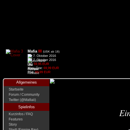
Mafia
III
(USK ab 18)
7. Oktober 2016
7. Oktober 2016
PC:
59,95 EUR
Xbox One:
69,99 EUR
PS4:
69,99 EUR
Allgemeines
Startseite
Forum / Community
Twitter (@Mafiaii)
Spielinfos
Ein
Kurzinfos / FAQ
Features
Story
Stadt (Empire Bay)