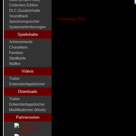
Collectors Edition
DLC-Zusatzinhalte
Soundtrack
« Vorheriges Bild
Synchronsprecher
Systemanforderungen
Spielinhalte
Achievements
Charaktere
Familien
Stadtkarte
Waffen
Videos
Trailer
Entwicklertagebücher
Downloads
Trailer
Entwicklertagebücher
Modifikationen (Mods)
Partnerseiten