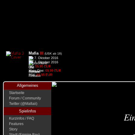
Mafia
III
(USK ab 18)
7. Oktober 2016
7. Oktober 2016
PC:
59,95 EUR
Xbox One:
69,99 EUR
PS4:
69,99 EUR
Allgemeines
Startseite
Forum / Community
Twitter (@Mafiaii)
Spielinfos
Ein
Kurzinfos / FAQ
Features
Story
Stadt (Empire Bay)