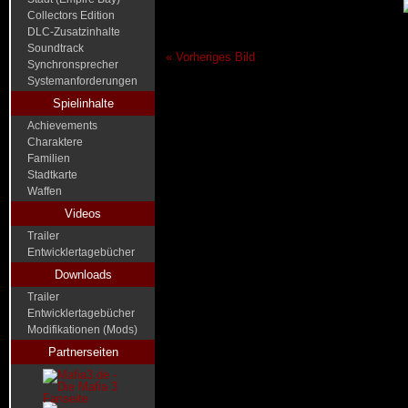
Collectors Edition
DLC-Zusatzinhalte
Soundtrack
« Vorheriges Bild
Synchronsprecher
Systemanforderungen
Spielinhalte
Achievements
Charaktere
Familien
Stadtkarte
Waffen
Videos
Trailer
Entwicklertagebücher
Downloads
Trailer
Entwicklertagebücher
Modifikationen (Mods)
Partnerseiten