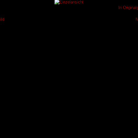
In Origina
ild
N