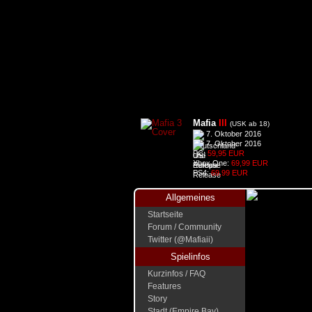
Mafia
III
(USK ab 18)
7. Oktober 2016
7. Oktober 2016
PC:
59,95 EUR
Xbox One:
69,99 EUR
PS4:
69,99 EUR
Allgemeines
Startseite
Forum / Community
Twitter (@Mafiaii)
Spielinfos
Kurzinfos / FAQ
Features
Story
Stadt (Empire Bay)