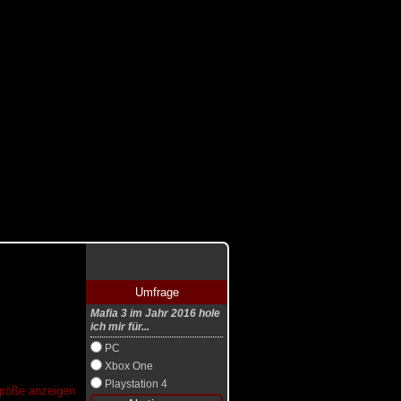
Umfrage
Mafia 3 im Jahr 2016 hole
ich mir für...
PC
Xbox One
Playstation 4
lgröße anzeigen