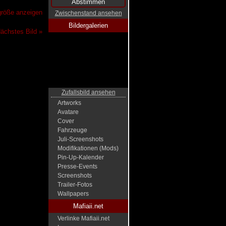
lgröße anzeigen
Zwischenstand ansehen
Bildergalerien
ächstes Bild »
Zufallsbild ansehen
Artworks
Avatare
Cover
Fahrzeuge
Juli-Screenshots
Modifikationen (Mods)
Pin-Up-Kalender
Presse-Events
Screenshots
Trailer-Fotos
Wallpapers
Mafiaii.net
Verlinke Mafiaii.net