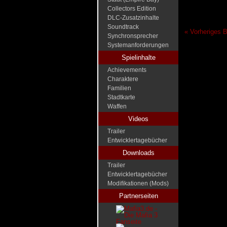
Collectors Edition
DLC-Zusatzinhalte
Soundtrack
« Vorheriges B
Synchronsprecher
Systemanforderungen
Spielinhalte
Achievements
Charaktere
Familien
Stadtkarte
Waffen
Videos
Trailer
Entwicklertagebücher
Downloads
Trailer
Entwicklertagebücher
Modifikationen (Mods)
Partnerseiten