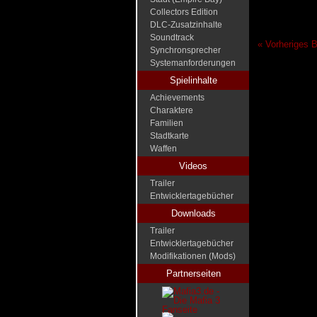
Collectors Edition
DLC-Zusatzinhalte
Soundtrack
« Vorheriges B
Synchronsprecher
Systemanforderungen
Spielinhalte
Achievements
Charaktere
Familien
Stadtkarte
Waffen
Videos
Trailer
Entwicklertagebücher
Downloads
Trailer
Entwicklertagebücher
Modifikationen (Mods)
Partnerseiten