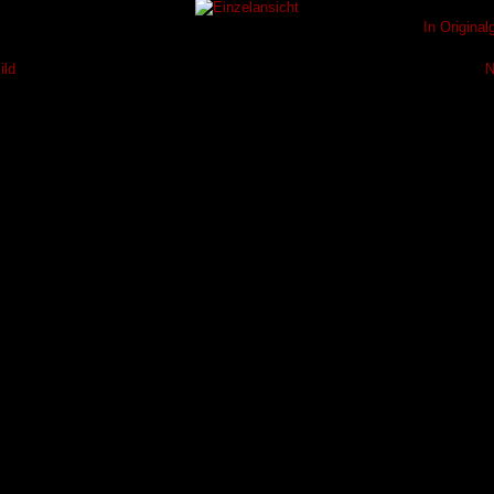
In Origina
ild
N