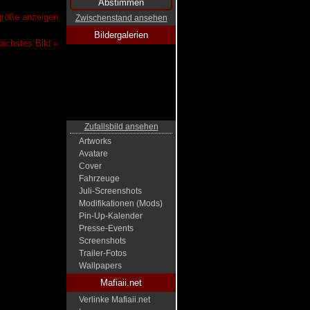
lgröße anzeigen
Zwischenstand ansehen
Bildergalerien
ächstes Bild »
Zufallsbild ansehen
Artworks
Avatare
Cover
Fahrzeuge
Juli-Screenshots
Modifikationen (Mods)
Pin-Up-Kalender
Presse-Events
Screenshots
Trailer-Fotos
Wallpapers
Mafiaii.net
Verlinke Mafiaii.net