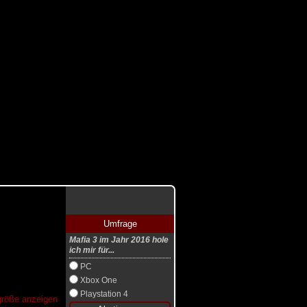
Umfrage
Mafia 3 im Jahr 2016 hole
ich mir für...
PC
Xbox One
Playstation 4
lgröße anzeigen