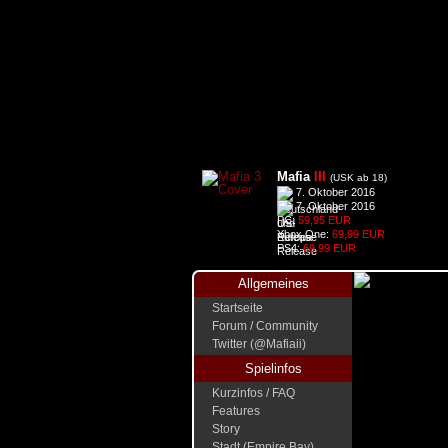
Mafia
III
(USK ab 18)
7. Oktober 2016
7. Oktober 2016
PC:
59,95 EUR
Xbox One:
69,99 EUR
PS4:
69,99 EUR
Allgemeines
Startseite
Forum / Community
Twitter (@Mafiaii)
Spielinfos
Kurzinfos / FAQ
Features
Story
Stadt (Empire Bay)