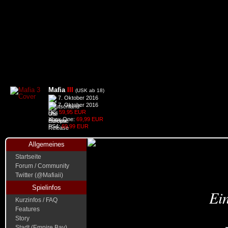
Mafia
III
(USK ab 18)
7. Oktober 2016
7. Oktober 2016
PC:
59,95 EUR
Xbox One:
69,99 EUR
PS4:
69,99 EUR
Allgemeines
Startseite
Forum / Community
Twitter (@Mafiaii)
Spielinfos
Ein
Kurzinfos / FAQ
Features
Story
Stadt (Empire Bay)