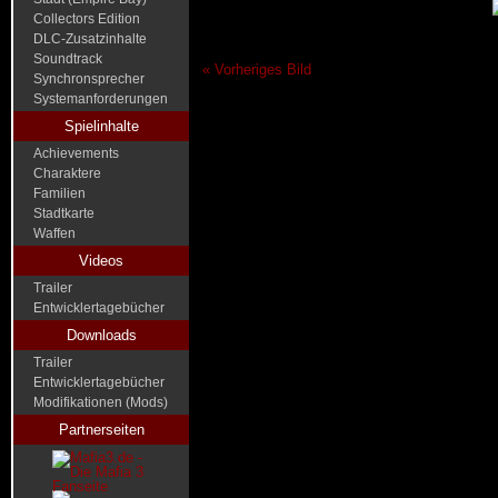
Collectors Edition
DLC-Zusatzinhalte
Soundtrack
« Vorheriges Bild
Synchronsprecher
Systemanforderungen
Spielinhalte
Achievements
Charaktere
Familien
Stadtkarte
Waffen
Videos
Trailer
Entwicklertagebücher
Downloads
Trailer
Entwicklertagebücher
Modifikationen (Mods)
Partnerseiten