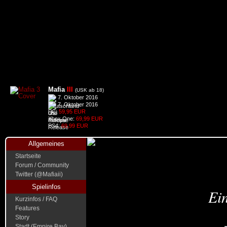
Mafia
III
(USK ab 18)
7. Oktober 2016
7. Oktober 2016
PC:
59,95 EUR
Xbox One:
69,99 EUR
PS4:
69,99 EUR
Allgemeines
Startseite
Forum / Community
Twitter (@Mafiaii)
Spielinfos
Ein
Kurzinfos / FAQ
Features
Story
Stadt (Empire Bay)