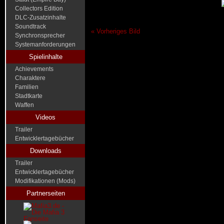
Collectors Edition
DLC-Zusatzinhalte
Soundtrack
« Vorheriges Bild
Synchronsprecher
Systemanforderungen
Spielinhalte
Achievements
Charaktere
Familien
Stadtkarte
Waffen
Videos
Trailer
Entwicklertagebücher
Downloads
Trailer
Entwicklertagebücher
Modifikationen (Mods)
Partnerseiten