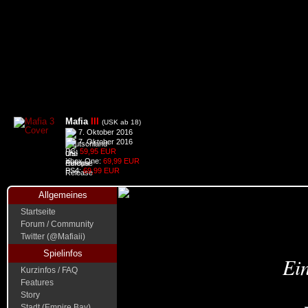
Mafia
III
(USK ab 18)
7. Oktober 2016
7. Oktober 2016
PC:
59,95 EUR
Xbox One:
69,99 EUR
PS4:
69,99 EUR
Allgemeines
Startseite
Forum / Community
Twitter (@Mafiaii)
Spielinfos
Ein
Kurzinfos / FAQ
Features
Story
Stadt (Empire Bay)