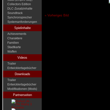
Collectors Edition
DLC-Zusatzinhalte
Soundtrack
« Vorheriges Bild
Synchronsprecher
Systemanforderungen
Spielinhalte
Achievements
Charaktere
Familien
Stadtkarte
Waffen
Videos
Trailer
Entwicklertagebücher
Downloads
Trailer
Entwicklertagebücher
Modifikationen (Mods)
Partnerseiten