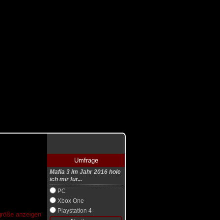
Umfrage
Mafia 3 im Jahr 2016 hole
ich mir für...
PC
Xbox One
Playstation 4
lgröße anzeigen