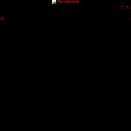
In Origina
ild
N