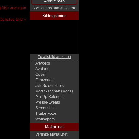
lgröße anzeigen
Zwischenstand ansehen
Bildergalerien
ächstes Bild »
Zufallsbild ansehen
Artworks
Avatare
Cover
Fahrzeuge
Juli-Screenshots
Modifikationen (Mods)
Pin-Up-Kalender
Presse-Events
Screenshots
Trailer-Fotos
Wallpapers
Mafiaii.net
Verlinke Mafiaii.net