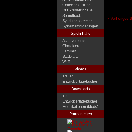
Collectors Edition
DLC-Zusatzinhalte
Soundtrack
« Vorheriges B
Synchronsprecher
Systemanforderungen
Spielinhalte
Achievements
Charaktere
Familien
Stadtkarte
Waffen
Videos
Trailer
Entwicklertagebücher
Downloads
Trailer
Entwicklertagebücher
Modifikationen (Mods)
Partnerseiten