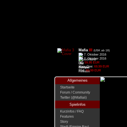
Mafia
III
(USK ab 18)
7. Oktober 2016
7. Oktober 2016
PC:
59,95 EUR
Xbox One:
69,99 EUR
PS4:
69,99 EUR
Allgemeines
Startseite
Forum / Community
Twitter (@Mafiaii)
Spielinfos
Kurzinfos / FAQ
Features
Story
Stadt (Empire Bay)