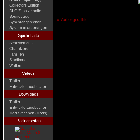
Collectors Edition
DLC-Zusatzinhalte
Soundtrack
« Vorheriges Bild
Synchronsprecher
Systemanforderungen
Spielinhalte
Achievements
Charaktere
Familien
Stadtkarte
Waffen
Videos
Trailer
Entwicklertagebücher
Downloads
Trailer
Entwicklertagebücher
Modifikationen (Mods)
Partnerseiten