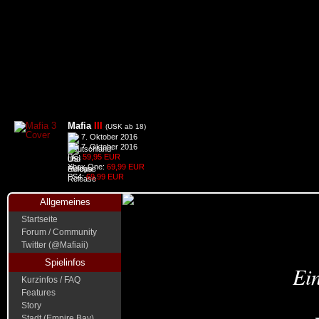
Mafia
III
(USK ab 18)
7. Oktober 2016
7. Oktober 2016
PC:
59,95 EUR
Xbox One:
69,99 EUR
PS4:
69,99 EUR
Allgemeines
Startseite
Forum / Community
Twitter (@Mafiaii)
Spielinfos
Ein
Kurzinfos / FAQ
Features
Story
Stadt (Empire Bay)