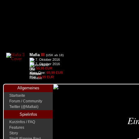
Mafia
III
(USK ab 18)
7. Oktober 2016
7. Oktober 2016
PC:
59,95 EUR
Xbox One:
69,99 EUR
PS4:
69,99 EUR
Allgemeines
Startseite
Forum / Community
Twitter (@Mafiaii)
Spielinfos
Ein
Kurzinfos / FAQ
Features
Story
Stadt (Empire Bay)