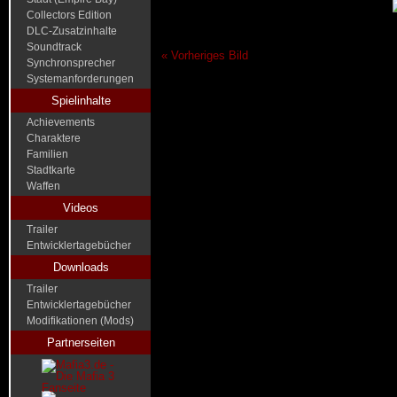
Collectors Edition
DLC-Zusatzinhalte
Soundtrack
« Vorheriges Bild
Synchronsprecher
Systemanforderungen
Spielinhalte
Achievements
Charaktere
Familien
Stadtkarte
Waffen
Videos
Trailer
Entwicklertagebücher
Downloads
Trailer
Entwicklertagebücher
Modifikationen (Mods)
Partnerseiten