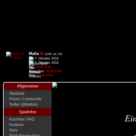
Mafia
III
(USK ab 18)
7. Oktober 2016
7. Oktober 2016
PC:
59,95 EUR
Xbox One:
69,99 EUR
PS4:
69,99 EUR
Allgemeines
Startseite
Forum / Community
Twitter (@Mafiaii)
Spielinfos
Ein
Kurzinfos / FAQ
Features
Story
Stadt (Empire Bay)