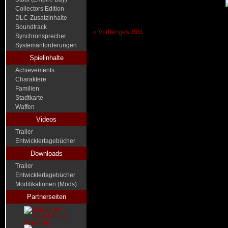
Collectors Edition
DLC-Zusatzinhalte
Soundtrack
« Vorheriges Bild
Synchronsprecher
Systemanforderungen
Spielinhalte
Achievements
Charaktere
Familien
Stadtkarte
Waffen
Videos
Trailer
Entwicklertagebücher
Downloads
Trailer
Entwicklertagebücher
Modifikationen (Mods)
Partnerseiten