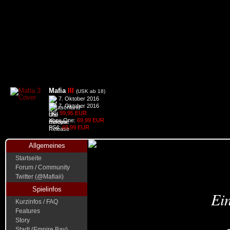
Mafia
III
(USK ab 18)
7. Oktober 2016
7. Oktober 2016
PC:
59,95 EUR
Xbox One:
69,99 EUR
PS4:
69,99 EUR
Allgemeines
Startseite
Forum / Community
Twitter (@Mafiaii)
Spielinfos
Ein
Kurzinfos / FAQ
Features
Story
Stadt (Empire Bay)