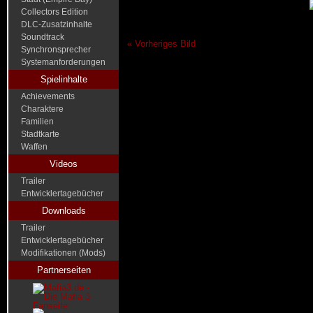
Collectors Edition
DLC-Zusatzinhalte
Soundtrack
« Vorheriges Bild
Synchronsprecher
Systemanforderungen
Spielinhalte
Achievements
Charaktere
Familien
Stadtkarte
Waffen
Videos
Trailer
Entwicklertagebücher
Downloads
Trailer
Entwicklertagebücher
Modifikationen (Mods)
Partnerseiten