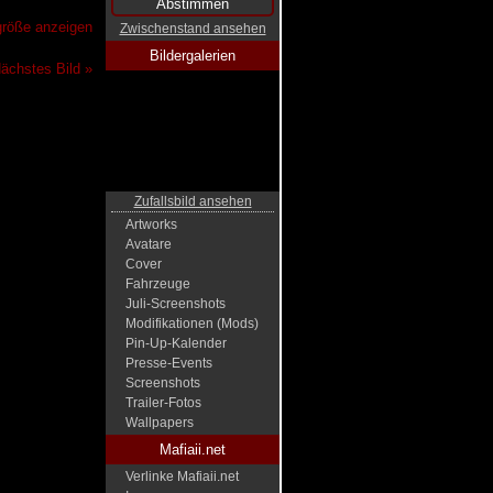
lgröße anzeigen
Zwischenstand ansehen
Bildergalerien
ächstes Bild »
Zufallsbild ansehen
Artworks
Avatare
Cover
Fahrzeuge
Juli-Screenshots
Modifikationen (Mods)
Pin-Up-Kalender
Presse-Events
Screenshots
Trailer-Fotos
Wallpapers
Mafiaii.net
Verlinke Mafiaii.net