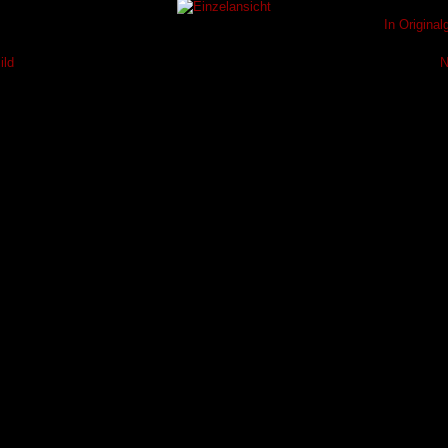
In Origina
ild
N