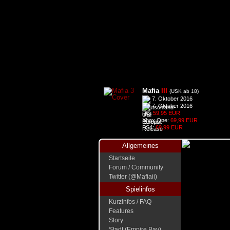
Mafia
III
(USK ab 18)
7. Oktober 2016
7. Oktober 2016
PC:
59,95 EUR
Xbox One:
69,99 EUR
PS4:
69,99 EUR
Allgemeines
Startseite
Forum / Community
Twitter (@Mafiaii)
Spielinfos
Kurzinfos / FAQ
Features
Story
Stadt (Empire Bay)