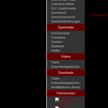
Collectors Edition
DLC-Zusatzinhalte
Soundtrack
« Vorheriges B
Synchronsprecher
Systemanforderungen
Spielinhalte
Achievements
Charaktere
Familien
Stadtkarte
Waffen
Videos
Trailer
Entwicklertagebücher
Downloads
Trailer
Entwicklertagebücher
Modifikationen (Mods)
Partnerseiten