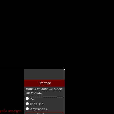
Umfrage
Mafia 3 im Jahr 2016 hole
ich mir für...
PC
Xbox One
Playstation 4
lgröße anzeigen