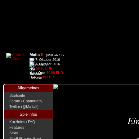
Mafia
III
(USK ab 18)
7. Oktober 2016
7. Oktober 2016
PC:
59,95 EUR
Xbox One:
69,99 EUR
PS4:
69,99 EUR
Allgemeines
Startseite
Forum / Community
Twitter (@Mafiaii)
Spielinfos
Ein
Kurzinfos / FAQ
Features
Story
Stadt (Empire Bay)