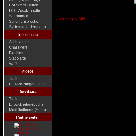
Collectors Edition
DLC-Zusatzinhalte
Soundtrack
« Vorheriges Bild
Synchronsprecher
Systemanforderungen
Spielinhalte
Achievements
Charaktere
Familien
Stadtkarte
Waffen
Videos
Trailer
Entwicklertagebücher
Downloads
Trailer
Entwicklertagebücher
Modifikationen (Mods)
Partnerseiten