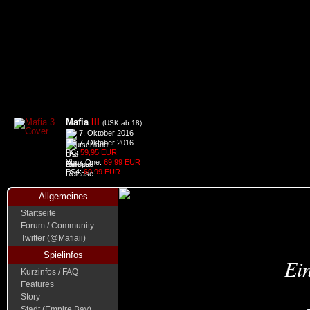
Mafia
III
(USK ab 18)
7. Oktober 2016
7. Oktober 2016
PC:
59,95 EUR
Xbox One:
69,99 EUR
PS4:
69,99 EUR
Allgemeines
Startseite
Forum / Community
Twitter (@Mafiaii)
Spielinfos
Ein
Kurzinfos / FAQ
Features
Story
Stadt (Empire Bay)