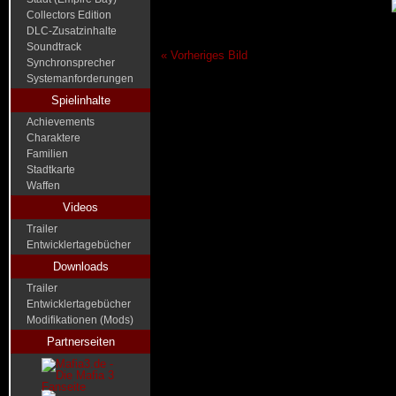
Collectors Edition
DLC-Zusatzinhalte
Soundtrack
« Vorheriges Bild
Synchronsprecher
Systemanforderungen
Spielinhalte
Achievements
Charaktere
Familien
Stadtkarte
Waffen
Videos
Trailer
Entwicklertagebücher
Downloads
Trailer
Entwicklertagebücher
Modifikationen (Mods)
Partnerseiten