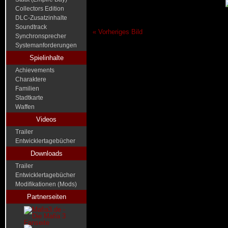
Collectors Edition
DLC-Zusatzinhalte
Soundtrack
« Vorheriges Bild
Synchronsprecher
Systemanforderungen
Spielinhalte
Achievements
Charaktere
Familien
Stadtkarte
Waffen
Videos
Trailer
Entwicklertagebücher
Downloads
Trailer
Entwicklertagebücher
Modifikationen (Mods)
Partnerseiten