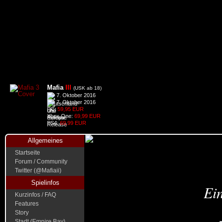
Mafia
III
(USK ab 18)
7. Oktober 2016
7. Oktober 2016
PC:
59,95 EUR
Xbox One:
69,99 EUR
PS4:
69,99 EUR
Allgemeines
Startseite
Forum / Community
Twitter (@Mafiaii)
Spielinfos
Ein
Kurzinfos / FAQ
Features
Story
Stadt (Empire Bay)