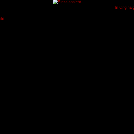
In Origina
ild