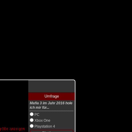
Umfrage
Mafia 3 im Jahr 2016 hole
ich mir für...
PC
Xbox One
Playstation 4
lgröße anzeigen