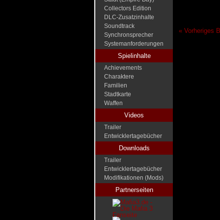
Collectors Edition
DLC-Zusatzinhalte
Soundtrack
« Vorheriges B
Synchronsprecher
Systemanforderungen
Spielinhalte
Achievements
Charaktere
Familien
Stadtkarte
Waffen
Videos
Trailer
Entwicklertagebücher
Downloads
Trailer
Entwicklertagebücher
Modifikationen (Mods)
Partnerseiten