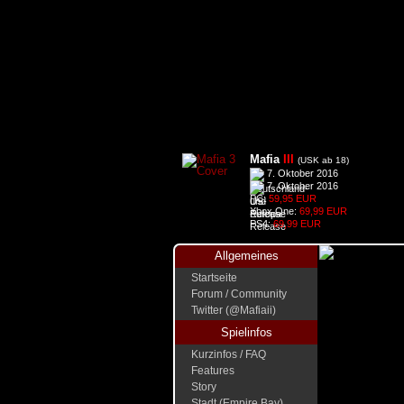
Mafia
III
(USK ab 18)
7. Oktober 2016
7. Oktober 2016
PC:
59,95 EUR
Xbox One:
69,99 EUR
PS4:
69,99 EUR
Allgemeines
Startseite
Forum / Community
Twitter (@Mafiaii)
Spielinfos
Kurzinfos / FAQ
Features
Story
Stadt (Empire Bay)