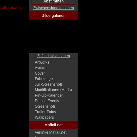
lgröße anzeigen
Zwischenstand ansehen
Bildergalerien
Zufallsbild ansehen
Artworks
Avatare
Cover
Fahrzeuge
Juli-Screenshots
Modifikationen (Mods)
Pin-Up-Kalender
Presse-Events
Screenshots
Trailer-Fotos
Wallpapers
Mafiaii.net
Verlinke Mafiaii.net