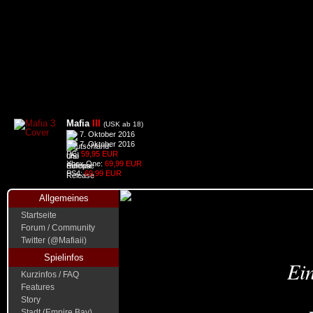
Mafia
III
(USK ab 18)
7. Oktober 2016
7. Oktober 2016
PC:
59,95 EUR
Xbox One:
69,99 EUR
PS4:
69,99 EUR
Allgemeines
Startseite
Forum / Community
Twitter (@Mafiaii)
Spielinfos
Ein
Kurzinfos / FAQ
Features
Story
Stadt (Empire Bay)