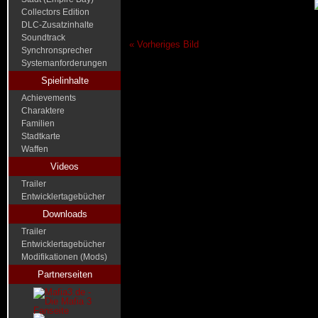
Collectors Edition
DLC-Zusatzinhalte
Soundtrack
« Vorheriges Bild
Synchronsprecher
Systemanforderungen
Spielinhalte
Achievements
Charaktere
Familien
Stadtkarte
Waffen
Videos
Trailer
Entwicklertagebücher
Downloads
Trailer
Entwicklertagebücher
Modifikationen (Mods)
Partnerseiten