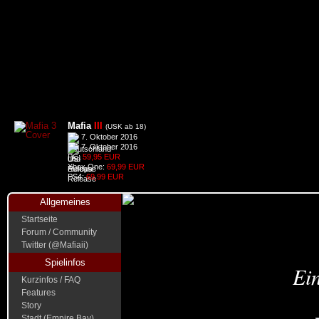
Mafia
III
(USK ab 18)
7. Oktober 2016
7. Oktober 2016
PC:
59,95 EUR
Xbox One:
69,99 EUR
PS4:
69,99 EUR
Allgemeines
Startseite
Forum / Community
Twitter (@Mafiaii)
Spielinfos
Ein
Kurzinfos / FAQ
Features
Story
Stadt (Empire Bay)