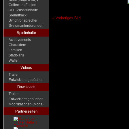
Collectors Edition
DLC-Zusatzinhalte
Soundtrack
« Vorheriges Bild
Synchronsprecher
Systemanforderungen
Spielinhalte
Achievements
Charaktere
Familien
Stadtkarte
Waffen
Videos
Trailer
Entwicklertagebücher
Downloads
Trailer
Entwicklertagebücher
Modifikationen (Mods)
Partnerseiten