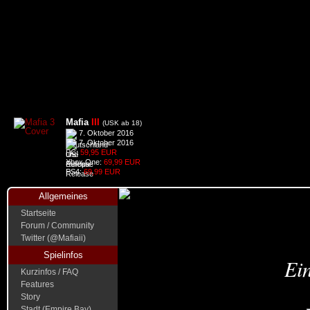
Mafia
III
(USK ab 18)
7. Oktober 2016
7. Oktober 2016
PC:
59,95 EUR
Xbox One:
69,99 EUR
PS4:
69,99 EUR
Allgemeines
Startseite
Forum / Community
Twitter (@Mafiaii)
Spielinfos
Ein
Kurzinfos / FAQ
Features
Story
Stadt (Empire Bay)