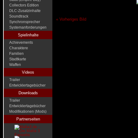
Collectors Edition
DLC-Zusatzinhalte
Soundtrack
« Vorheriges Bild
Synchronsprecher
Systemanforderungen
Spielinhalte
Achievements
Charaktere
Familien
Stadtkarte
Waffen
Videos
Trailer
Entwicklertagebücher
Downloads
Trailer
Entwicklertagebücher
Modifikationen (Mods)
Partnerseiten