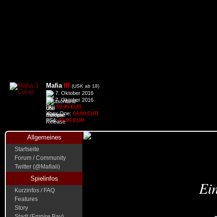
Mafia
III
(USK ab 18)
7. Oktober 2016
7. Oktober 2016
PC:
59,95 EUR
Xbox One:
69,99 EUR
PS4:
69,99 EUR
Allgemeines
Startseite
Forum / Community
Twitter (@Mafiaii)
Spielinfos
Ein
Kurzinfos / FAQ
Features
Story
Stadt (Empire Bay)