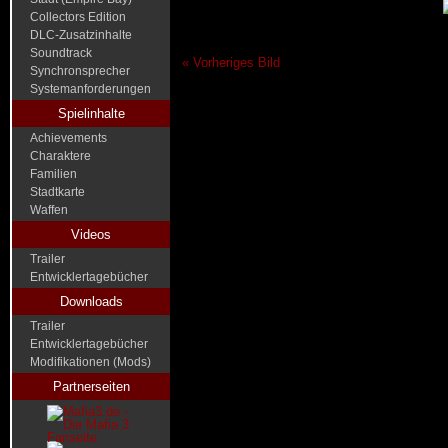
Collectors Edition
DLC-Zusatzinhalte
Soundtrack
« Vorheriges Bild
Synchronsprecher
Systemanforderungen
Spielinhalte
Achievements
Charaktere
Familien
Stadtkarte
Waffen
Videos
Trailer
Entwicklertagebücher
Downloads
Trailer
Entwicklertagebücher
Modifikationen (Mods)
Partnerseiten