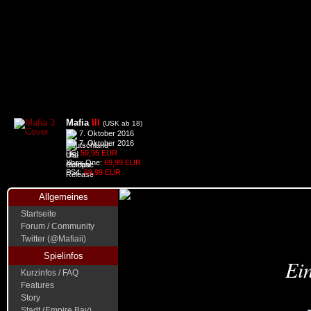
Mafia
III
(USK ab 18)
7. Oktober 2016
7. Oktober 2016
PC:
59,95 EUR
Xbox One:
69,99 EUR
PS4:
69,99 EUR
Allgemeines
Startseite
Forum / Community
Twitter (@Mafiaii)
Spielinfos
Ein
Kurzinfos / FAQ
Features
Story
Stadt (Empire Bay)