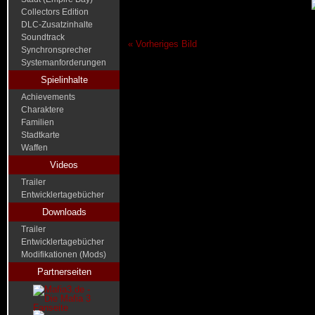
Collectors Edition
DLC-Zusatzinhalte
Soundtrack
« Vorheriges Bild
Synchronsprecher
Systemanforderungen
Spielinhalte
Achievements
Charaktere
Familien
Stadtkarte
Waffen
Videos
Trailer
Entwicklertagebücher
Downloads
Trailer
Entwicklertagebücher
Modifikationen (Mods)
Partnerseiten