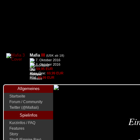
Mafia
III
(USK ab 18)
7. Oktober 2016
7. Oktober 2016
PC:
59,95 EUR
Xbox One:
69,99 EUR
PS4:
69,99 EUR
Allgemeines
Startseite
Forum / Community
Twitter (@Mafiaii)
Spielinfos
Ein
Kurzinfos / FAQ
Features
Story
Stadt (Empire Bay)