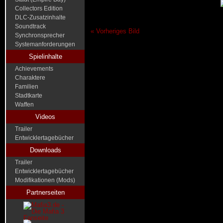
Collectors Edition
DLC-Zusatzinhalte
Soundtrack
« Vorheriges Bild
Synchronsprecher
Systemanforderungen
Spielinhalte
Achievements
Charaktere
Familien
Stadtkarte
Waffen
Videos
Trailer
Entwicklertagebücher
Downloads
Trailer
Entwicklertagebücher
Modifikationen (Mods)
Partnerseiten