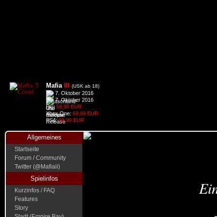
Mafia
III
(USK ab 18)
7. Oktober 2016
7. Oktober 2016
PC:
59,95 EUR
Xbox One:
69,99 EUR
PS4:
69,99 EUR
Allgemeines
Startseite
Forum / Community
Twitter (@Mafiaii)
Spielinfos
Ein
Kurzinfos / FAQ
Features
Story
Stadt (Empire Bay)