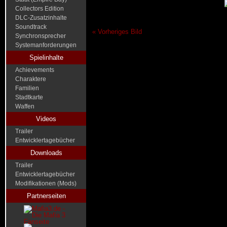
Collectors Edition
DLC-Zusatzinhalte
Soundtrack
« Vorheriges Bild
Synchronsprecher
Systemanforderungen
Spielinhalte
Achievements
Charaktere
Familien
Stadtkarte
Waffen
Videos
Trailer
Entwicklertagebücher
Downloads
Trailer
Entwicklertagebücher
Modifikationen (Mods)
Partnerseiten