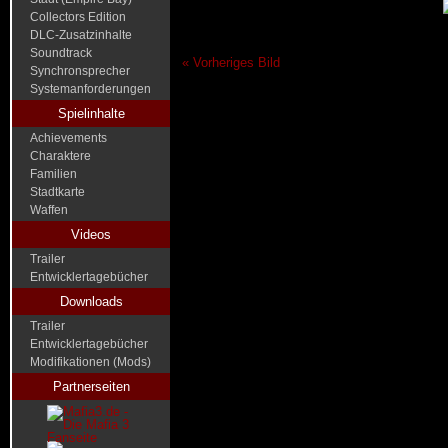
Collectors Edition
DLC-Zusatzinhalte
Soundtrack
« Vorheriges Bild
Synchronsprecher
Systemanforderungen
Spielinhalte
Achievements
Charaktere
Familien
Stadtkarte
Waffen
Videos
Trailer
Entwicklertagebücher
Downloads
Trailer
Entwicklertagebücher
Modifikationen (Mods)
Partnerseiten