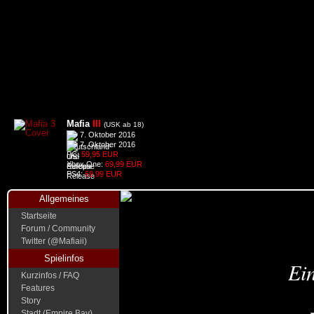
Mafia
III
(USK ab 18)
7. Oktober 2016
7. Oktober 2016
PC:
59,95 EUR
Xbox One:
69,99 EUR
PS4:
69,99 EUR
Allgemeines
Startseite
Forum / Community
Twitter (@Mafiaii)
Spielinfos
Ein
Kurzinfos / FAQ
Features
Story
Stadt (Empire Bay)