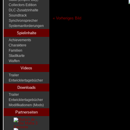
Collectors Edition
DLC-Zusatzinhalte
Soundtrack
« Vorheriges Bild
Synchronsprecher
Systemanforderungen
Spielinhalte
Achievements
Charaktere
Familien
Stadtkarte
Waffen
Videos
Trailer
Entwicklertagebücher
Downloads
Trailer
Entwicklertagebücher
Modifikationen (Mods)
Partnerseiten