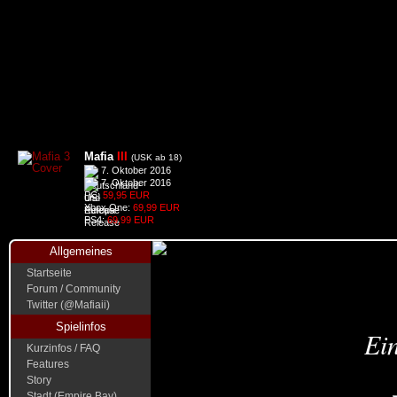
Mafia
III
(USK ab 18)
7. Oktober 2016
7. Oktober 2016
PC:
59,95 EUR
Xbox One:
69,99 EUR
PS4:
69,99 EUR
Allgemeines
Startseite
Forum / Community
Twitter (@Mafiaii)
Spielinfos
Ein
Kurzinfos / FAQ
Features
Story
Stadt (Empire Bay)